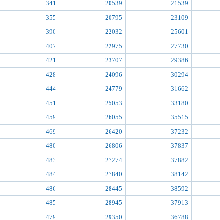
341
20539
21539
355
20795
23109
390
22032
25601
407
22975
27730
421
23707
29386
428
24096
30294
444
24779
31662
451
25053
33180
459
26055
35515
469
26420
37232
480
26806
37837
483
27274
37882
484
27840
38142
486
28445
38592
485
28945
37913
479
29350
36788