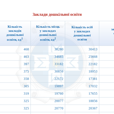
Заклади дошкільної освіти
Кількість
Кількість місць
Кількість осіб
з
закладів
у закладах
у закладах
дошкільної
дошкільної
дошкільної
1
2
освіти
освіти, од
освіти, од
468
38280
30413
463
34685
25668
397
33182
22182
375
30859
18953
358
22172
17381
305
19897
17032
319
19760
17655
325
20077
18856
325
20770
20367