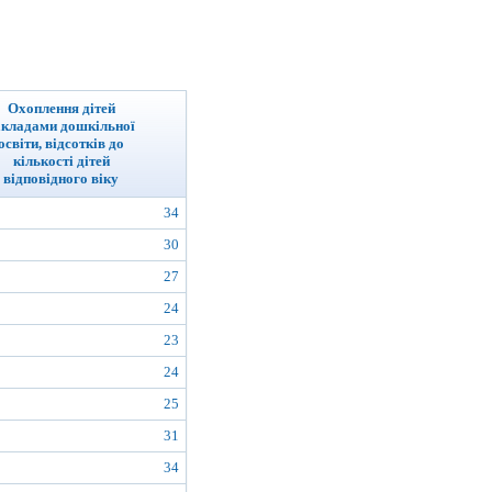
Охоплення дітей
акладами дошкільної
освіти, відсотків до
кількості дітей
відповідного віку
34
30
27
24
23
24
25
31
34