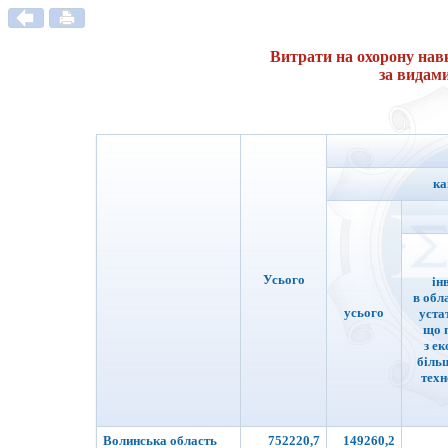
Витрати на охорону на
за видам
ка
Усього
ін
в обл
усього
уста
що п
з е
біль
техн
Волинська область
752220,7
149260,2