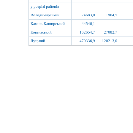
у розрізі районів
Володимирський
74683,0
1964,5
Камінь-Каширський
44546,1
–
Ковельський
162654,7
27082,7
Луцький
470336,9
120213,0