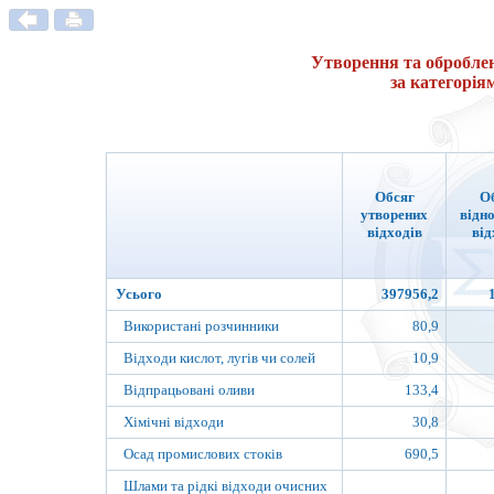
Утворення та обробленн
за категорія
Обсяг
О
утворених
відн
відходів
від
Усього
397956,2
Використані розчинники
80,9
Відходи кислот, лугів чи солей
10,9
Відпрацьовані оливи
133,4
Хімічні відходи
30,8
Осад промислових стоків
690,5
Шлами та рідкі відходи очисних