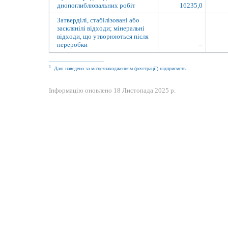
днопоглиблювальних робіт
16235,0
Затверділі, стабілізовані або
засклянілі відходи; мінеральні
відходи, що утворюються після
переробки
–
___________________________
1
Дані наведено за місцезнаходженням (реєстрації) підприємств.
Інформацію оновлено 18 Листопада 2025 p.