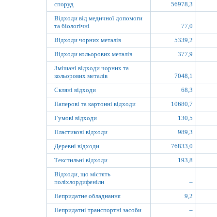
споруд
56978,3
Відходи від медичної допомоги
та біологічні
77,0
Відходи чорних металів
5339,2
Відходи кольорових металів
377,9
Змішані відходи чорних та
кольорових металів
7048,1
Скляні відходи
68,3
Паперові та картонні відходи
10680,7
Гумові відходи
130,5
Пластикові відходи
989,3
Деревні відходи
76833,0
Текстильні відходи
193,8
Відходи, що містять
поліхлордифеніли
–
Непридатне обладнання
9,2
Непридатні транспортні засоби
–