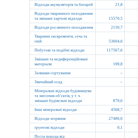
Відходи акумуляторів та батарей
21,8
Відходи тваринного походження
та змішані харчові відходи
15570,5
Відходи рослинного походження
2150,7
Тваринні екскременти, сеча та
гній
53604,6
Побутові та подібні відходи
117567,6
Змішані та недиференційовані
матеріали
199,8
Залишки сортування
–
Звичайний осад
–
Мінеральні відходи будівництва
та знесення об’єктів, у т. ч.
змішані будівельні відходи
879,6
Інші мінеральні відходи
4568,7
Відходи згоряння
27486,0
ґрунтові відходи
0,1
Пуста порода від