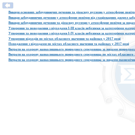
Викиди основних забруднюючих речовин та діоксиду вуглецю у атмосферне повітря
Викиди забруднюючих речовин у атмосферне повітря від стаціонарних джерел забр
Викиди забруднюючих речовин та діоксиду вуглецю у атмосферне повітря за видами
Утворення та поводження з відходами І-ІІІ класів небезпеки за категоріями матері
Утворення та поводження з відходами І-ІV класів небезпеки за категоріями матері
Утворення відходів по містах обласного значення та районах у 2017 році
Поводження з відходами по містах обласного значення та районах у 2017 році
Витрати на охорону навколишнього природного середовища за видами природоохо
Витрати на охорону навколишнього природного середовища по містах обласного з
Витрати на охорону навколишнього природного середовища за видами економічної